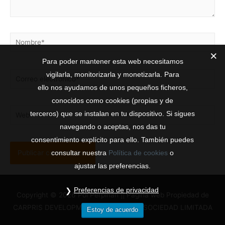
Para poder mantener esta web necesitamos
vigilarla, monitorizarla y monetizarla. Para
ello nos ayudamos de unos pequeños ficheros,
conocidos como cookies (propias y de
terceros) que se instalan en tu dispositivo. Si sigues
navegando o aceptas, nos das tu
consentimiento explícito para ello. También puedes
consultar nuestra
Política de cookies
o
ajustar las preferencias.
Preferencias de privacidad
Copyright © 2026 Pol Perpiñan || Página web Propiedad de
CARPRIS DEVELOPMENT AND EXPORT SOCIEDAD LIMITADA
Estoy de acuerdo